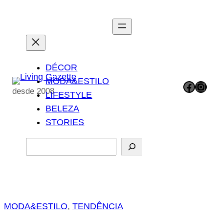
Pular
para
o
conteúdo
DÉCOR
MODA&ESTILO
Facebook
Instagram
desde 2008
LIFESTYLE
BELEZA
STORIES
P
e
s
q
u
MODA&ESTILO
, 
TENDÊNCIA
i