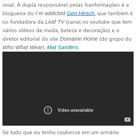
sinal. A dupla responsável pelas tranformações é a
blogueira do
que também é
I`m addicted
Geri Hirsch
,
co-fundadora
da
(canal no youtube que tem
Leaf TV
vários vídeos de moda, beleza e decoração) e o
diretor editorial do site
(do grupo do
Domaine Home
),
.
Who What Wear
Mat Sanders
Se tudo que eu tenho coubesse em um armário