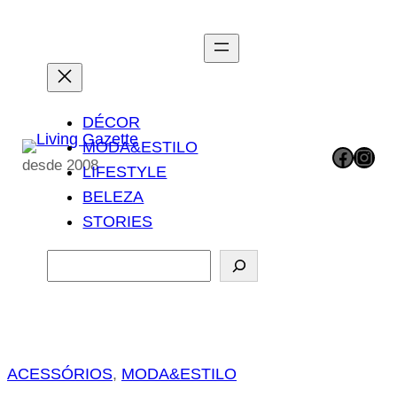
Pular
para
o
conteúdo
DÉCOR
MODA&ESTILO
Facebook
Instagram
desde 2008
LIFESTYLE
BELEZA
STORIES
P
e
s
q
u
ACESSÓRIOS
, 
MODA&ESTILO
i