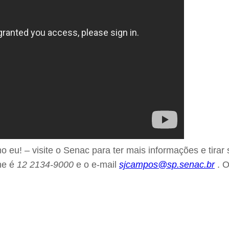
 eu! – visite o Senac para ter mais informações e tira
ne é
12 2134-9000
e o e-mail
sjcampos@sp.senac.br
. O