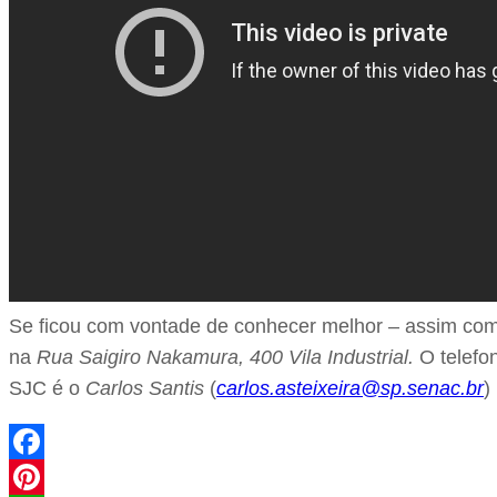
Se ficou com vontade de conhecer melhor – assim como
na
Rua Saigiro Nakamura, 400 Vila Industrial.
O telefo
SJC é o
Carlos Santis
(
carlos.asteixeira@sp.senac.br
)
Facebook