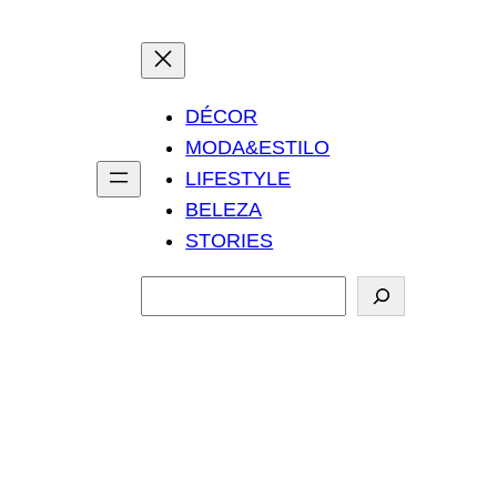
DÉCOR
MODA&ESTILO
LIFESTYLE
BELEZA
STORIES
P
e
s
q
u
i
s