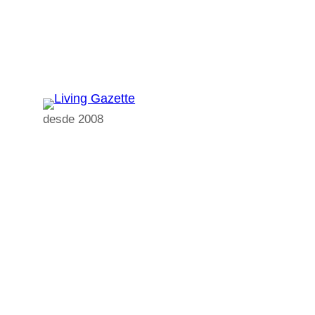
Pular
para
o
conteúdo
desde 2008