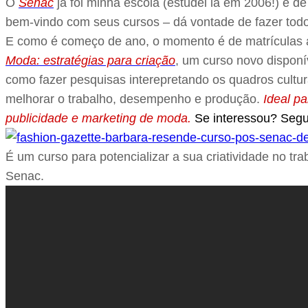
O
Senac
já foi minha escola (estudei lá em 2006!) e d
bem-vindo com seus cursos – dá vontade de fazer todos
E como é começo de ano, o momento é de matrículas 
Moda: estratégias para criação
, um curso novo dispon
como fazer pesquisas interepretando os quadros cultura
melhorar o trabalho, desempenho e produção.
Ideal p
publicidade e marketing de moda.
Se interessou? Segu
É um curso para potencializar a sua criatividade no t
Senac.