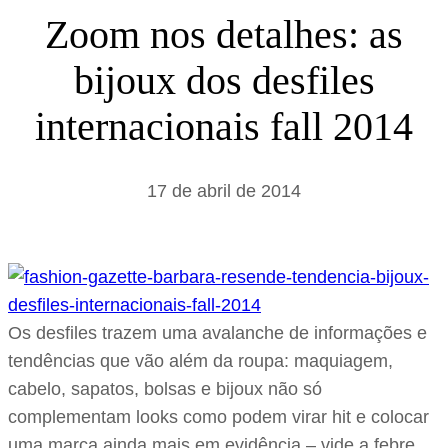
s
Zoom nos detalhes: as
a
bijoux dos desfiles
r
internacionais fall 2014
17 de abril de 2014
Os desfiles trazem uma avalanche de informações e
tendências que vão além da roupa: maquiagem,
cabelo, sapatos, bolsas e bijoux não só
complementam looks como podem virar hit e colocar
uma marca ainda mais em evidência – vide a febre