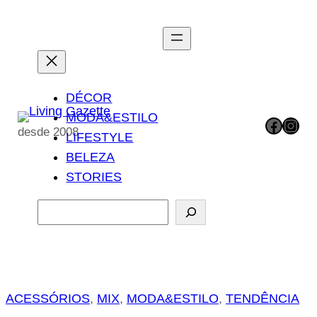
Pular
para
o
conteúdo
DÉCOR
MODA&ESTILO
Facebook
Instagram
desde 2008
LIFESTYLE
BELEZA
STORIES
P
e
s
q
u
ACESSÓRIOS
, 
MIX
, 
MODA&ESTILO
, 
TENDÊNCIA
i