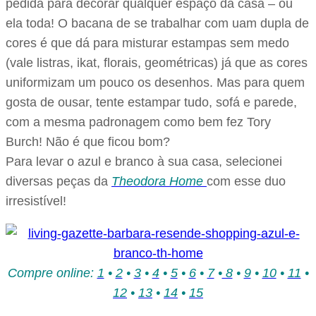
pedida para decorar qualquer espaço da casa – ou
ela toda! O bacana de se trabalhar com uam dupla de
cores é que dá para misturar estampas sem medo
(vale listras, ikat, florais, geométricas) já que as cores
uniformizam um pouco os desenhos. Mas para quem
gosta de ousar, tente estampar tudo, sofá e parede,
com a mesma padronagem como bem fez Tory
Burch! Não é que ficou bom?
Para levar o azul e branco à sua casa, selecionei
diversas peças da
Theodora Home
com esse duo
irresistível!
Compre online:
1
•
2
•
3
•
4
•
5
•
6
•
7
•
8
•
9
•
10
•
11
•
12
•
13
•
14
•
15