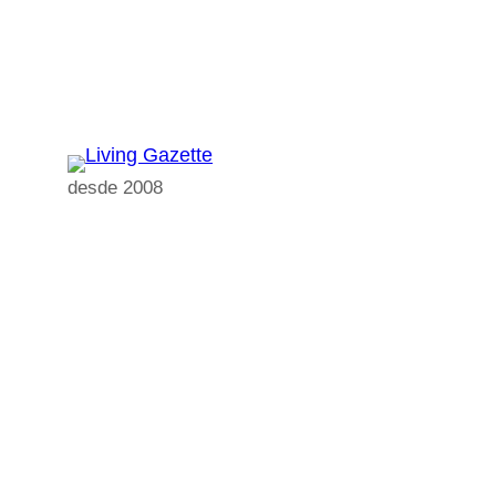
Pular
para
o
conteúdo
desde 2008