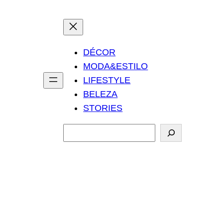
DÉCOR
MODA&ESTILO
LIFESTYLE
BELEZA
STORIES
P
e
s
q
u
i
s