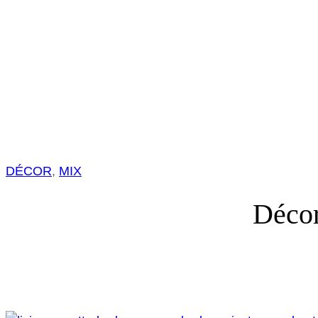
DÉCOR
, 
MIX
Décor