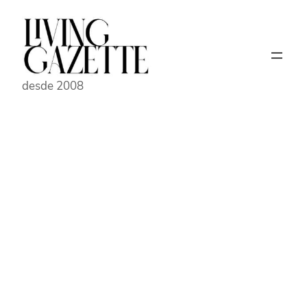
Pular
para
o
conteúdo
desde 2008