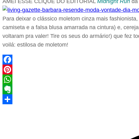
AMEI ESSE CLIQUE DO EDITORIAL
Midnight Run
d
Para deixar o clássico moletom cinza mais fashionista
camiseta e a falsa blusa amarrada na cintura) e, cerej
voltaram pra valer! Tire os seus do armário!) que fez
voilá: estilosa de moletom!
Facebook
Pinterest
WhatsApp
Evernote
Share