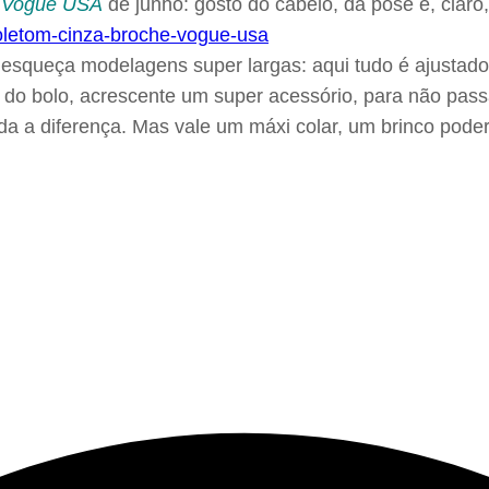
a
Vogue USA
de junho: gosto do cabelo, da pose e, claro
, esqueça modelagens super largas: aqui tudo é ajustado
a do bolo, acrescente um super acessório, para não pass
 toda a diferença. Mas vale um máxi colar, um brinco p