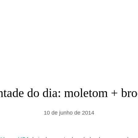
a
r
tade do dia: moletom + br
10 de junho de 2014