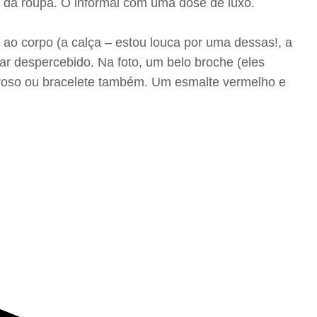
, da roupa. O informal com uma dose de luxo.
 ao corpo (a calça – estou louca por uma dessas!, a
ar despercebido. Na foto, um belo broche (eles
oderoso ou bracelete também. Um esmalte vermelho e