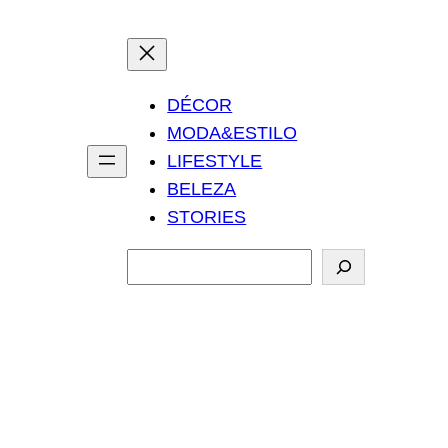
DÉCOR
MODA&ESTILO
LIFESTYLE
BELEZA
STORIES
P
e
s
q
u
i
s