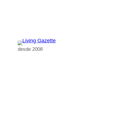
Pular
para
o
conteúdo
desde 2008