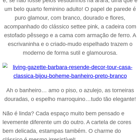
e, se não fosse pelos vestidinhos na arara, diria que é
um belo quarto feminino adulto! O papel de parede é
puro glamour, com branco, dourado e flores,
acompanhado do clássico settee pink, a cadeira com
estofado pêssego e a cama com armação de ferro. A
escrivaninha e o criado-mudo espelhado trazem o
moderno de forma sutil e glamourosa.
Ah o banheiro… amo o piso, o azulejo, as torneiras
douradas, o espelho marroquino…tudo tão elegante!
Não é linda? Cada espaço muito bem pensado e
levemente diferente um do outro. A cartela de cores
bem delicada, estampas também. O charme do
clássico é mesmo irresistível!