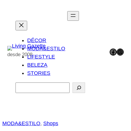
Pular
para
o
conteúdo
DÉCOR
MODA&ESTILO
Facebook
Instagram
desde 2008
LIFESTYLE
BELEZA
STORIES
P
e
s
q
u
MODA&ESTILO
, 
Shops
i