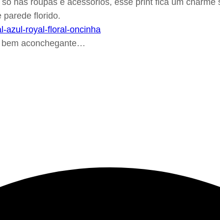
ó nas roupas e acessórios, esse print fica um charme 
 parede florido.
 é bem aconchegante…