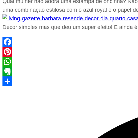
Qual mulher não adora uma estampa de oncinha? Não s
uma combinação estilosa com o azul royal e o papel de
Décor simples mas que deu um super efeito! E ainda
Facebook
Pinterest
WhatsApp
Evernote
Share