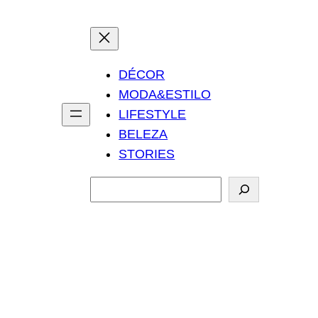
DÉCOR
MODA&ESTILO
LIFESTYLE
BELEZA
STORIES
P
e
s
q
u
i
s