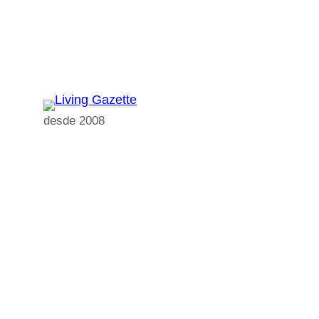
Pular
para
o
conteúdo
desde 2008