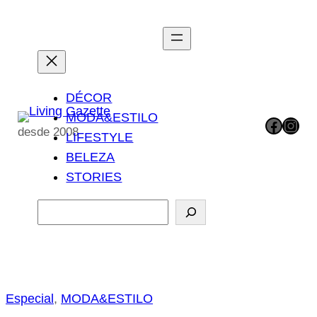
Pular
para
o
conteúdo
DÉCOR
MODA&ESTILO
Facebook
Instagram
desde 2008
LIFESTYLE
BELEZA
STORIES
P
e
s
q
u
Especial
, 
MODA&ESTILO
i