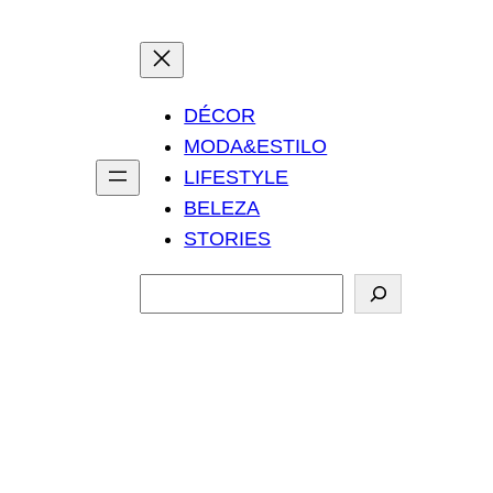
DÉCOR
MODA&ESTILO
LIFESTYLE
BELEZA
STORIES
P
e
s
q
u
i
s