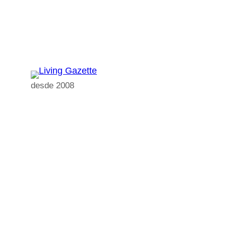
Pular
para
o
conteúdo
desde 2008