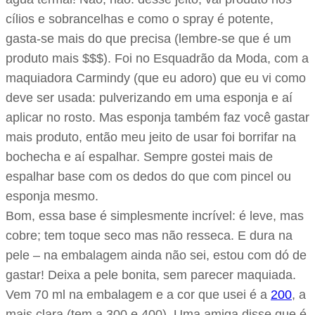
cílios e sobrancelhas e como o spray é potente,
gasta-se mais do que precisa (lembre-se que é um
produto mais $$$). Foi no Esquadrão da Moda, com a
maquiadora Carmindy (que eu adoro) que eu vi como
deve ser usada: pulverizando em uma esponja e aí
aplicar no rosto. Mas esponja também faz você gastar
mais produto, então meu jeito de usar foi borrifar na
bochecha e aí espalhar. Sempre gostei mais de
espalhar base com os dedos do que com pincel ou
esponja mesmo.
Bom, essa base é simplesmente incrível: é leve, mas
cobre; tem toque seco mas não resseca. E dura na
pele – na embalagem ainda não sei, estou com dó de
gastar! Deixa a pele bonita, sem parecer maquiada.
Vem 70 ml na embalagem e a cor que usei é a
200
, a
mais clara (tem a 300 e 400). Uma amiga disse que é