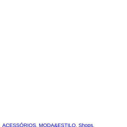
s
a
r
ACESSÓRIOS
, 
MODA&ESTILO
, 
Shops
, 