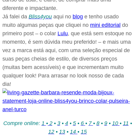
diferente e impactante.
Já falei da
Bliss4you
aqui no
blog
e tenho usado
muito algumas peças que cliquei no
mini editorial
do
primeiro post – o colar
Lulu
, que está sem estoque no
momento, é sem dúvida meu preferido! – e mais uma
vez a marca está aqui, com uma seleção especial de
suas peças cheias de estilo, de diversos preços
(muitas bem acessíveis) e que incrementam muito
qualquer look! Para arrasar no look nosso de cada
dia!
Compre online:
1
•
2
•
3
•
4
•
5
•
6
•
7
•
8
•
9
•
10
•
11
•
12
•
13
•
14
•
15