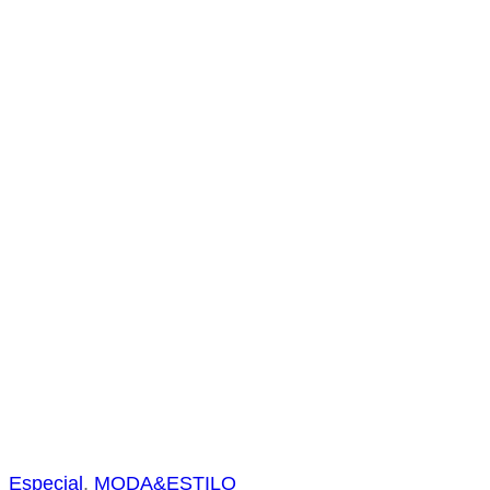
s
a
r
Especial
, 
MODA&ESTILO