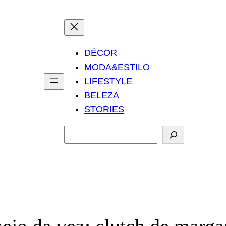
DÉCOR
MODA&ESTILO
LIFESTYLE
BELEZA
STORIES
P
e
s
q
u
i
s