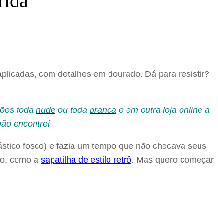
rida
 aplicadas, com detalhes em dourado. Dá para resistir?
rsões toda
nude
ou toda
branca
e em outra loja online a
não encontrei
ástico fosco) e fazia um tempo que não checava seus
ndo, como a
sapatilha de estilo retrô
. Mas quero começar