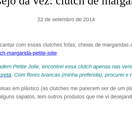
ejo da vez: clutch de marga
a
r
22 de setembro de 2014
 encantar com essas clutches fofas, cheias de margaridas
endem Petite Jolie, encontrei essa clutch apenas nas ve
preta
. Com flores brancas (minha preferida), procurei e 
olsas em plástico (as clutches me parecem ser de um pl
i alguns sapatos, tem outros produtos que me vi deseja