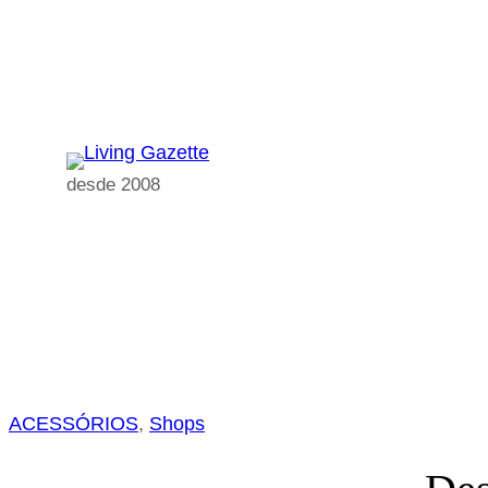
Pular
para
o
conteúdo
desde 2008
ACESSÓRIOS
, 
Shops