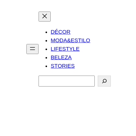
DÉCOR
MODA&ESTILO
LIFESTYLE
BELEZA
STORIES
P
e
s
q
u
i
s