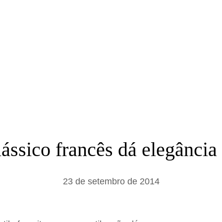
a
r
lássico francês dá elegância
23 de setembro de 2014