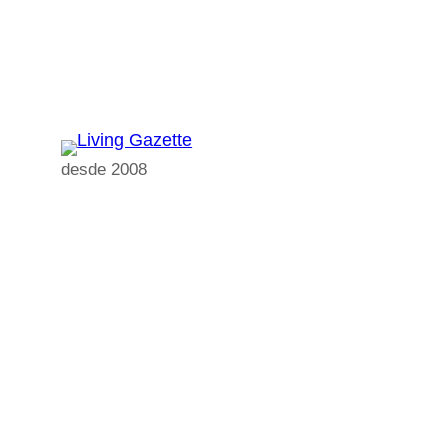
Pular
para
o
conteúdo
desde 2008