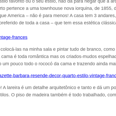
stilo favorito ou o seu estilo, não dá para negar que a a
rto pertence a uma townhouse nova iorquina, de 1855, d
Vogue America – não é para menos! A casa tem 3 andares,
referido de toda a casa – que tem essa estética clássi
colocá-las na minha sala e pintar tudo de branco, como
! A cama é toda romântica mas os criados-mudos espelha
 um pouco todo o rococó da cama e trazendo ainda mai
to! A lareira é um detalhe arquitetônico e tanto e dá um
stilos. O piso de madeira também é todo trabalhado, co