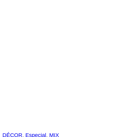
s
a
r
DÉCOR
, 
Especial
, 
MIX