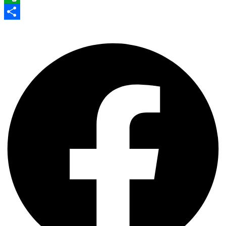
Evernote
Share