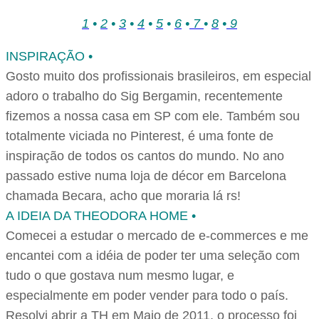
1
•
2
•
3
•
4
•
5
•
6
•
7
•
8
•
9
INSPIRAÇÃO •
Gosto muito dos profissionais brasileiros, em especial
adoro o trabalho do Sig Bergamin, recentemente
fizemos a nossa casa em SP com ele. Também sou
totalmente viciada no Pinterest, é uma fonte de
inspiração de todos os cantos do mundo. No ano
passado estive numa loja de décor em Barcelona
chamada Becara, acho que moraria lá rs!
A IDEIA DA THEODORA HOME •
Comecei a estudar o mercado de e-commerces e me
encantei com a idéia de poder ter uma seleção com
tudo o que gostava num mesmo lugar, e
especialmente em poder vender para todo o país.
Resolvi abrir a TH em Maio de 2011, o processo foi