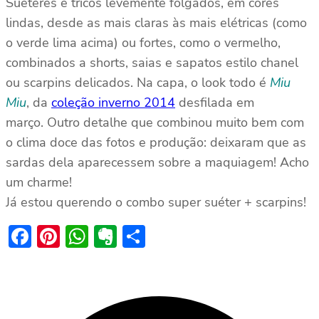
Suéteres e tricôs levemente folgados, em cores
lindas, desde as mais claras às mais elétricas (como
o verde lima acima) ou fortes, como o vermelho,
combinados a shorts, saias e sapatos estilo chanel
ou scarpins delicados. Na capa, o look todo é
Miu
Miu
, da
coleção inverno 2014
desfilada em
março. Outro detalhe que combinou muito bem com
o clima doce das fotos e produção: deixaram que as
sardas dela aparecessem sobre a maquiagem! Acho
um charme!
Já estou querendo o combo super suéter + scarpins!
Facebook
Pinterest
WhatsApp
Evernote
Share