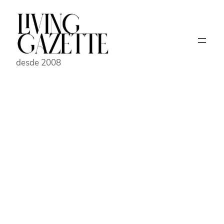
Pular
para
o
conteúdo
desde 2008