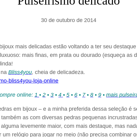
Pulseirismo delicado
a
r
30 de outubro de 2014
bijoux mais delicadas estão voltando a ter seu destaqu
luxuoso: mais finas, em prata ou dourado (esqueça as de
linda!
a na
Bliss4you
,
cheia de delicadeza.
ompre online:
1
•
2
•
3
•
4
•
5
•
6
•
7
•
8
•
9
•
mais pulseir
pedras em bijoux – e a minha preferida dessa seleção é
ro também as com diversas pedras pequenas incrustrada
alguma levemente maior, com mais destaque, mas nada 
ver um relógio para jogar no meio (não precisa combinar 