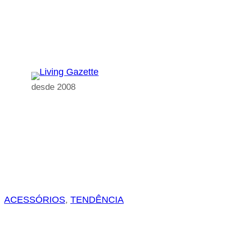
Pular
para
o
conteúdo
desde 2008
ACESSÓRIOS
, 
TENDÊNCIA