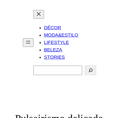
DÉCOR
MODA&ESTILO
LIFESTYLE
BELEZA
STORIES
P
e
s
q
u
i
s