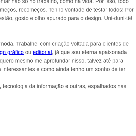
ntar não só no trabalho, como na vida. Por isso, todo
omeços, recomeços. Tenho vontade de testar todos! Por
estão, gosto e olho apurado para o design. Uni-duni-tê!
e moda. Trabalhei com criação voltada para clientes de
gn gráfico
ou
editorial
, já que sou eterna apaixonada
quero mesmo me aprofundar nisso, talvez até para
em interessantes e como ainda tenho um sonho de ter
, tecnologia da informação e outras, espalhados nas