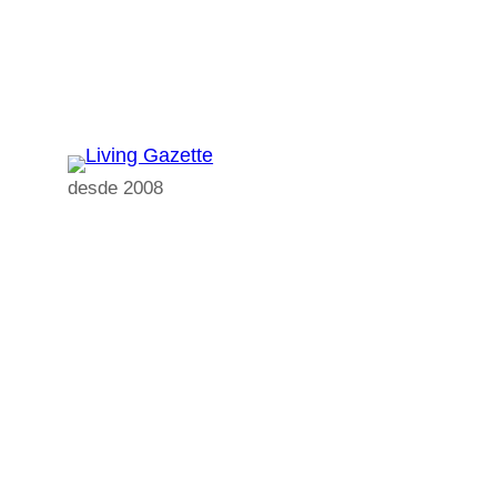
Pular
para
o
conteúdo
desde 2008