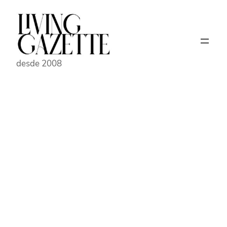
Pular
para
o
conteúdo
desde 2008