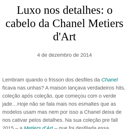
s
Luxo nos detalhes: o
a
cabelo da Chanel Metiers
r
d'Art
4 de dezembro de 2014
Lembram quando o frisson dos desfiles da
Chanel
ficava nas unhas? A maison lançava verdadeiros hits,
coleção após coleção, que começou com o verde
jade…Hoje não se fala mais nos esmaltes que as
modelos usam mas nem por isso a Chanel deixa de
nos cativar pelos detalhes. Na sua coleção pre fall
2015 – a
Metiers d’Art
– que foi desfilada essa