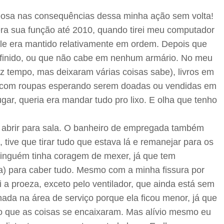
ceosa nas consequências dessa minha ação sem volta!
era sua função até 2010, quando tirei meu computador
ele era mantido relativamente em ordem. Depois que
efinido, ou que não cabe em nenhum armário. No meu
az tempo, mas deixaram várias coisas sabe), livros em
as com roupas esperando serem doadas ou vendidas em
ar, queria era mandar tudo pro lixo. E olha que tenho
 e abrir para sala. O banheiro de empregada também
tive que tirar tudo que estava lá e remanejar para os
 ninguém tinha coragem de mexer, já que tem
ça) para caber tudo. Mesmo com a minha fissura por
 a proeza, exceto pelo ventilador, que ainda está sem
ada na área de serviço porque ela ficou menor, já que
to que as coisas se encaixaram. Mas alívio mesmo eu