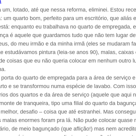
um, lotado, até que nessa reforma, eliminei. Estou re
um quarto bom, perfeito para um escritório, que aliás 
 está: enquanto eu trabalhava no quarto de empregada, 
unça é aquele que guardamos tudo que não tem lugar d
e meus, do meu irmão e da minha irmã (eles se mudaram f
e estudávamos pintura (leia-se anos 90), malas, caix
e coisas que eu não queria colocar em nenhum outro lug
ha.
 a porta do quarto de empregada para a área de serviço
rto e se transformou numa espécie de lavabo. Com isso, 
ários dos quartos e da área de serviço (aquele que aqui
onte de tranqueira, tipo uma filial do quarto da bagun
elhor, desafio – coisa que até estranhei. Mas consegui
as malas enormes foram pra lá. Não pude colocar quase n
rário, de meio bagunçado (que aflição!) mas nem acredi