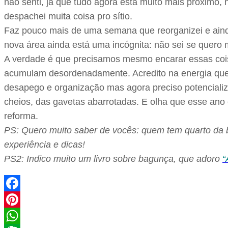
não senti, já que tudo agora está muito mais próximo,
despachei muita coisa pro sítio.
Faz pouco mais de uma semana que reorganizei e ainda
nova área ainda está uma incógnita: não sei se quero m
A verdade é que precisamos mesmo encarar essas coisas
acumulam desordenadamente. Acredito na energia que 
desapego e organização mas agora preciso potencializ
cheios, das gavetas abarrotadas. E olha que esse ano
reforma.
PS: Quero muito saber de vocês: quem tem quarto da
experiência e dicas!
PS2: Indico muito um livro sobre bagunça, que adoro
“
Facebook
Pinterest