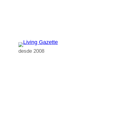
Pular
para
o
conteúdo
desde 2008