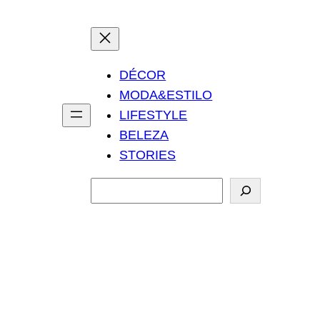
DÉCOR
MODA&ESTILO
LIFESTYLE
BELEZA
STORIES
P
e
s
q
u
i
s