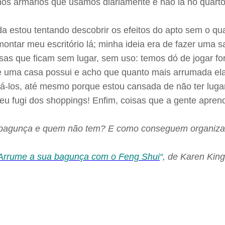
 nos armários que usamos diariamente e não lá no quarto
 estou tentando descobrir os efeitos do apto sem o qu
ontar meu escritório lá; minha ideia era de fazer uma s
 que ficam sem lugar, sem uso: temos dó de jogar fora,
uma casa possui e acho que quanto mais arrumada ela é
á-los, até mesmo porque estou cansada de não ter luga
 eu fugi dos shoppings! Enfim, coisas que a gente apr
 bagunça e quem não tem? E como conseguem organizar 
Arrume a sua bagunça com o Feng Shui
“,
de Karen Kings