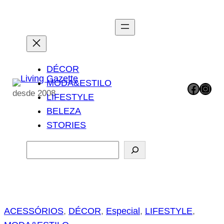
Pular
para
o
conteúdo
DÉCOR
MODA&ESTILO
Facebook
Instagram
desde 2008
LIFESTYLE
BELEZA
STORIES
P
e
s
q
u
ACESSÓRIOS
, 
DÉCOR
, 
Especial
, 
LIFESTYLE
, 
i