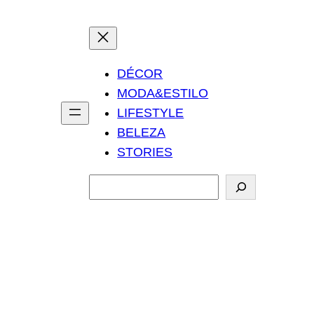
DÉCOR
MODA&ESTILO
LIFESTYLE
BELEZA
STORIES
P
e
s
q
u
i
s