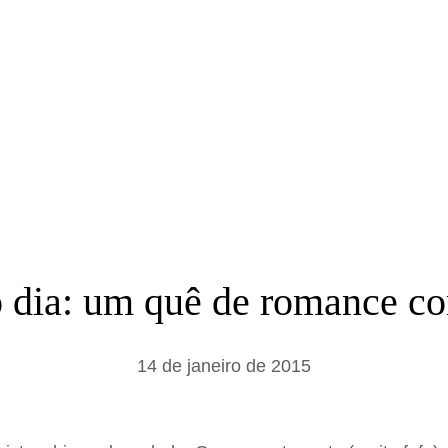
a
r
o dia: um quê de romance c
14 de janeiro de 2015