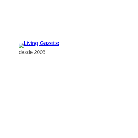
Pular
para
o
conteúdo
desde 2008