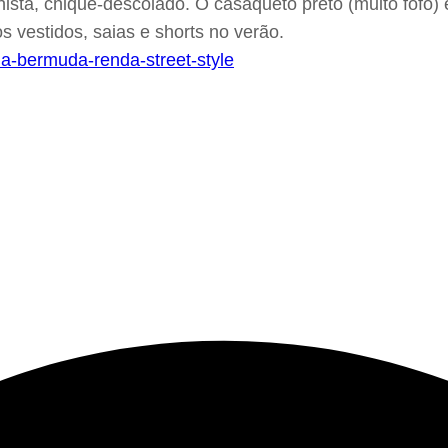
ista, chique-descolado. O casaqueto preto (muito fofo) é
 vestidos, saias e shorts no verão.