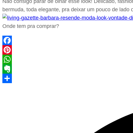
Não consigo parar de olhar esse look! Delicado, fashion
bermuda, toda elegante, pra deixar um pouco de lado os
Onde tem pra comprar?
Facebook
Pinterest
WhatsApp
Evernote
Share