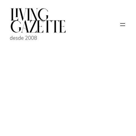
Pular
para
o
conteúdo
desde 2008