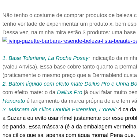
Não tenho o costume de comprar produtos de beleza c
tenho vontade de experimentar um produto x, bem espe
Dessa vez, na minha mira estão 3 produtos: uma base c
1. Base Toleriane, La Roche Posay:
indicação da minh
(valeu Anvisa). Essa base cobre tanto quanto a Dermab
(praticamente o mesmo preço que a Dermablend custav
2. Batom líquido com efeito mate Dailus Pro e Unha Bo
com efeito mate: o da
Dailus Pro
já ouvi falar muito b
Honorato
é lançamento da marca própria dela e tem vá
3. Máscara de cílios Double Extension, L’oreal:
dica d
a Suzana eu evito usar rímel justamente por esse prob
de panda. Essa máscara (é a da embalagem vermelha, 
nos cílios que sai apenas com água morna! Pena que, pr