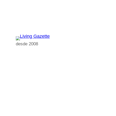
Pular
para
o
conteúdo
desde 2008