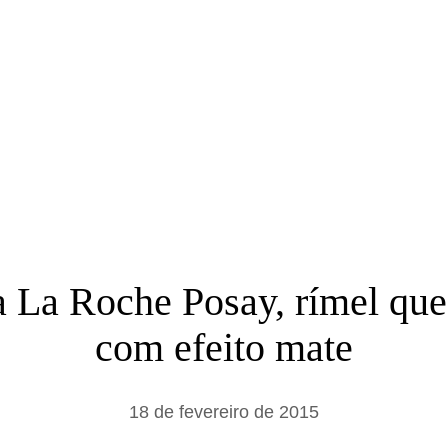
a
r
da La Roche Posay, rímel que
com efeito mate
18 de fevereiro de 2015