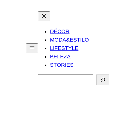
DÉCOR
MODA&ESTILO
LIFESTYLE
BELEZA
STORIES
P
e
s
q
u
i
s