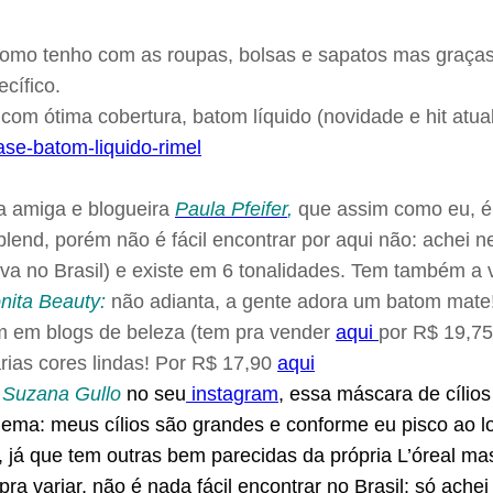
omo tenho com as roupas, bolsas e sapatos mas graças 
cífico.
om ótima cobertura, batom líquido (novidade e hit atua
a amiga e blogueira
Paula Pfeifer
,
que assim como eu, é
lend, porém não é fácil encontrar por aqui não: achei 
a no Brasil) e existe em 6 tonalidades. Tem também a
nita Beauty:
não adianta, a gente adora um batom mate!
em em blogs de beleza (tem pra vender
aqui
por R$ 19,75
rias cores lindas! Por R$ 17,90
aqui
a
Suzana Gullo
no seu
instagram
, essa máscara de cílio
lema: meus cílios são grandes e conforme eu pisco ao lo
já que tem outras bem parecidas da própria L’óreal ma
a variar, não é nada fácil encontrar no Brasil: só ache