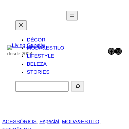
Pular
para
o
conteúdo
DÉCOR
MODA&ESTILO
Facebook
Instagram
desde 2008
LIFESTYLE
BELEZA
STORIES
P
e
s
q
u
ACESSÓRIOS
, 
Especial
, 
MODA&ESTILO
, 
i