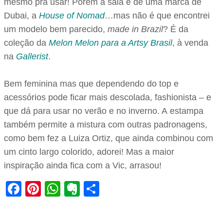
mesmo pra usar! Porém a saia é de uma marca de
Dubai, a
House of Nomad
…mas não é que encontrei
um modelo bem parecido,
made in Brazil
? É da
coleção da
Melon Melon para a Artsy Brasil
, à venda
na
Gallerist
.
Bem feminina mas que dependendo do top e
acessórios pode ficar mais descolada, fashionista – e
que dá para usar no verão e no inverno. A estampa
também permite a mistura com outras padronagens,
como bem fez a Luiza Ortiz, que ainda combinou com
um cinto largo colorido, adorei! Mas a maior
inspiração ainda fica com a Vic, arrasou!
Facebook
Pinterest
WhatsApp
Evernote
Share