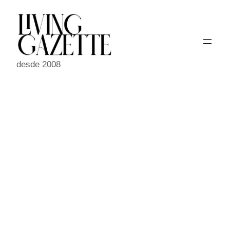
Pular
para
o
conteúdo
desde 2008