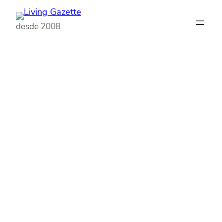
Pular
para
desde 2008
o
conteúdo