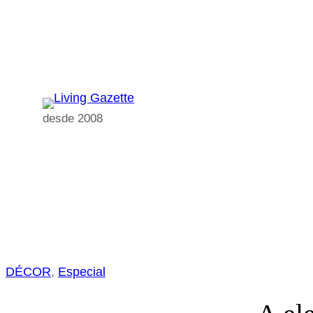
Pular
para
o
conteúdo
desde 2008
DÉCOR
, 
Especial