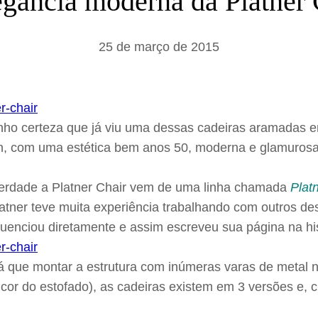
egância moderna da Platner 
a
r
25 de março de 2015
o certeza que já viu uma dessas cadeiras aramadas ema
n, com uma estética bem anos 50, moderna e glamurosa,
 verdade a Platner Chair vem de uma linha chamada
Plat
Platner teve muita experiência trabalhando com outros d
luenciou diretamente e assim escreveu sua página na his
já que montar a estrutura com inúmeras varas de metal 
 cor do estofado), as cadeiras existem em 3 versões e, 