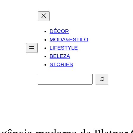
DÉCOR
MODA&ESTILO
LIFESTYLE
BELEZA
STORIES
P
e
s
q
u
i
s