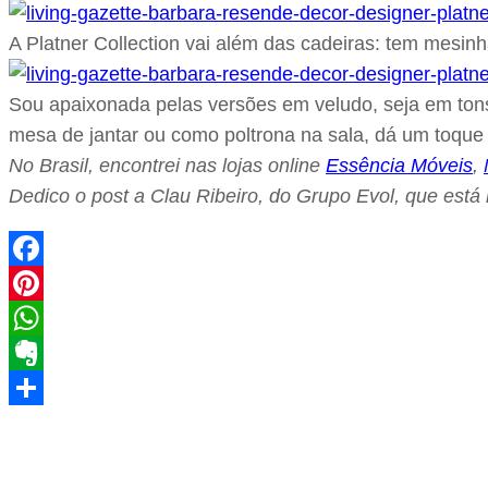
A Platner Collection vai além das cadeiras: tem mesi
Sou apaixonada pelas versões em veludo, seja em tons
mesa de jantar ou como poltrona na sala, dá um toqu
No Brasil, encontrei nas lojas online
Essência Móveis
,
Dedico o post a Clau Ribeiro, do Grupo Evol, que está
Facebook
Pinterest
WhatsApp
Evernote
Share