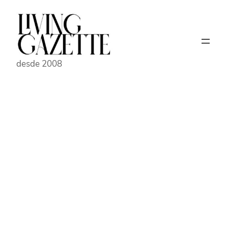
Pular
para
o
conteúdo
desde 2008