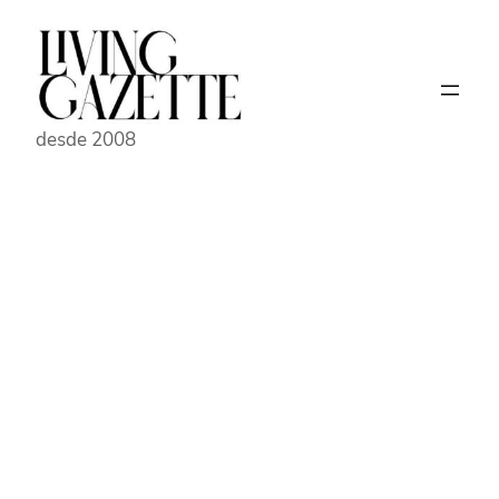
Pular
para
o
conteúdo
desde 2008