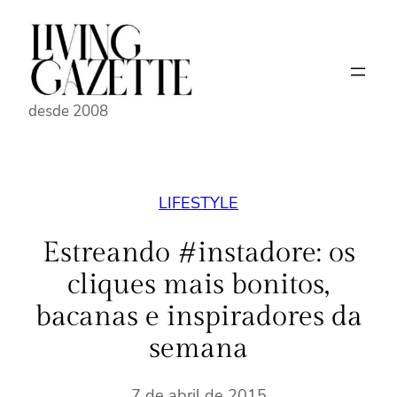
Pular
para
o
conteúdo
desde 2008
LIFESTYLE
Estreando #instadore: os
cliques mais bonitos,
bacanas e inspiradores da
semana
7 de abril de 2015