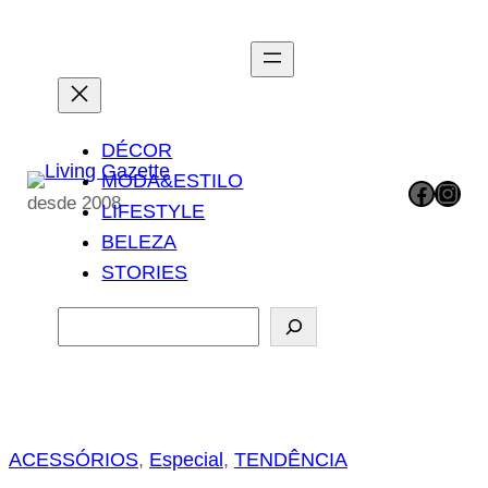
Pular
para
o
conteúdo
DÉCOR
MODA&ESTILO
Facebook
Instagram
desde 2008
LIFESTYLE
BELEZA
STORIES
P
e
s
q
u
ACESSÓRIOS
, 
Especial
, 
TENDÊNCIA
i