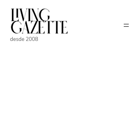
Pular
para
o
conteúdo
desde 2008