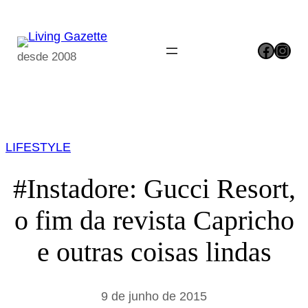
Pular
para
Facebook
Instagram
o
desde 2008
conteúdo
LIFESTYLE
#Instadore: Gucci Resort,
o fim da revista Capricho
e outras coisas lindas
9 de junho de 2015