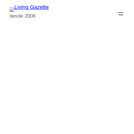
Pular
para
desde 2008
o
conteúdo