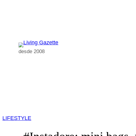
Pular
para
o
conteúdo
desde 2008
LIFESTYLE