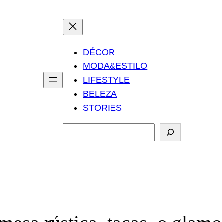
DÉCOR
MODA&ESTILO
LIFESTYLE
BELEZA
STORIES
P
e
s
q
u
i
s