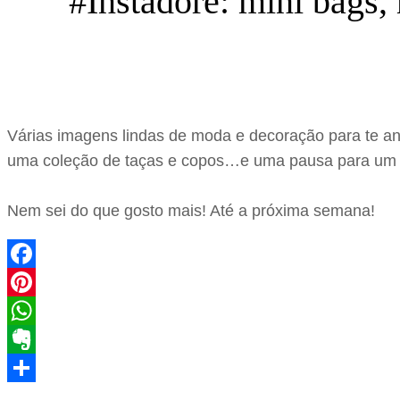
#Instadore: mini bags,
Várias imagens lindas de moda e decoração para te an
uma coleção de taças e copos…e uma pausa para um c
Nem sei do que gosto mais! Até a próxima semana!
Facebook
Pinterest
WhatsApp
Evernote
Share