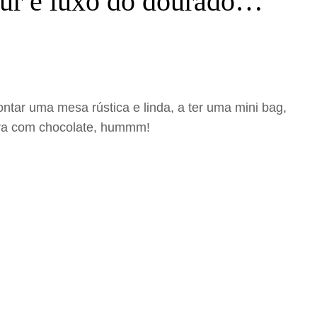
mour e luxo do dourado…
tar uma mesa rústica e linda, a ter uma mini bag,
ura com chocolate, hummm!