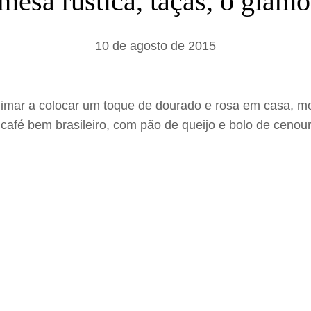
 mesa rústica, taças, o gla
a
r
10 de agosto de 2015
imar a colocar um toque de dourado e rosa em casa, mon
afé bem brasileiro, com pão de queijo e bolo de ceno