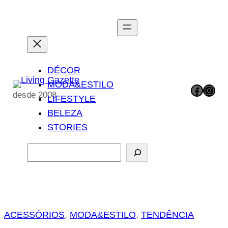
Pular
para
o
conteúdo
DÉCOR
MODA&ESTILO
Facebook
Instagram
desde 2008
LIFESTYLE
BELEZA
STORIES
P
e
s
q
u
ACESSÓRIOS
, 
MODA&ESTILO
, 
TENDÊNCIA
i