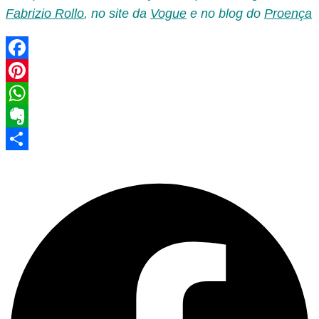
Fabrizio Rollo
, no site da
Vogue
e no blog do
Proença
Facebook
Pinterest
WhatsApp
Evernote
Share