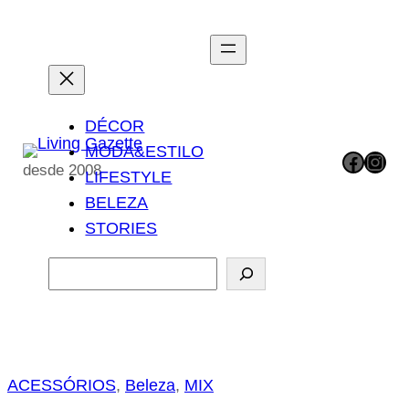
Pular
para
o
conteúdo
DÉCOR
MODA&ESTILO
Facebook
Instagram
desde 2008
LIFESTYLE
BELEZA
STORIES
P
e
s
q
u
ACESSÓRIOS
, 
Beleza
, 
MIX
i