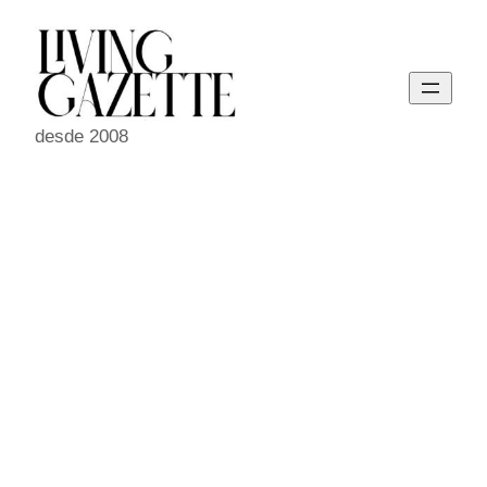
Pular
para
o
conteúdo
desde 2008