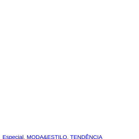
s
a
r
Especial
, 
MODA&ESTILO
, 
TENDÊNCIA