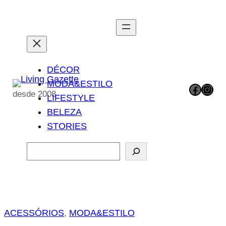
Pular
para
o
conteúdo
DÉCOR
MODA&ESTILO
Facebook
Instagram
desde 2008
LIFESTYLE
BELEZA
STORIES
P
e
s
q
u
ACESSÓRIOS
, 
MODA&ESTILO
i